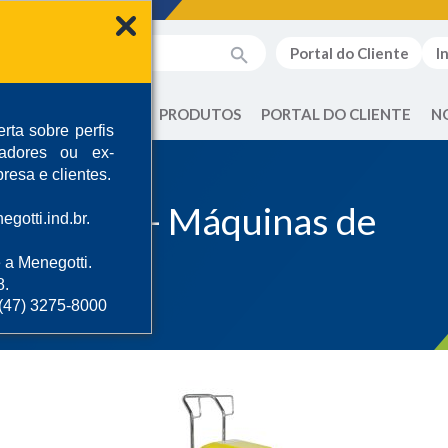
Portal do Cliente
I
QUEM SOMOS
PRODUTOS
PORTAL DO CLIENTE
N
rta sobre perfis
radores ou ex-
resa e clientes.
bamento - Máquinas de
gotti.ind.br.
 a Menegotti.
8.
 (47) 3275-8000