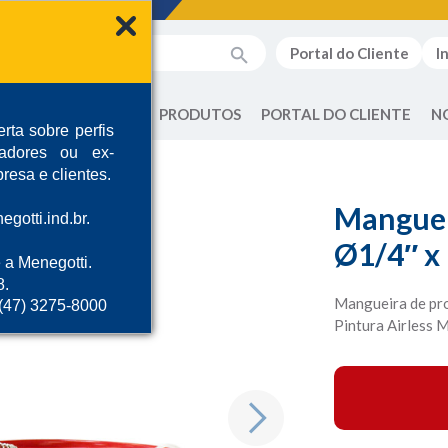
Portal do Cliente
I
QUEM SOMOS
PRODUTOS
PORTAL DO CLIENTE
N
rta sobre perfis
radores ou ex-
resa e clientes.
Manguei
gotti.ind.br.
Ø1/4″ x
 a Menegotti.
8.
Mangueira de pro
 (47) 3275-8000
Pintura Airless 
Next