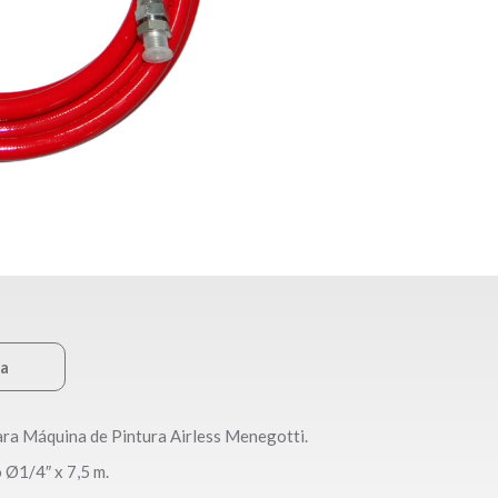
ca
ara Máquina de Pintura Airless Menegotti.
Ø1/4″ x 7,5 m.