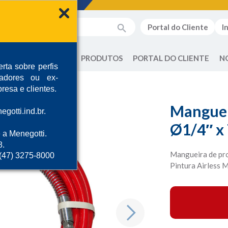
Portal do Cliente
I
QUEM SOMOS
PRODUTOS
PORTAL DO CLIENTE
N
rta sobre perfis
radores ou ex-
resa e clientes.
Manguei
gotti.ind.br.
Ø1/4″ x
 a Menegotti.
8.
Mangueira de pro
 (47) 3275-8000
Pintura Airless 
Next