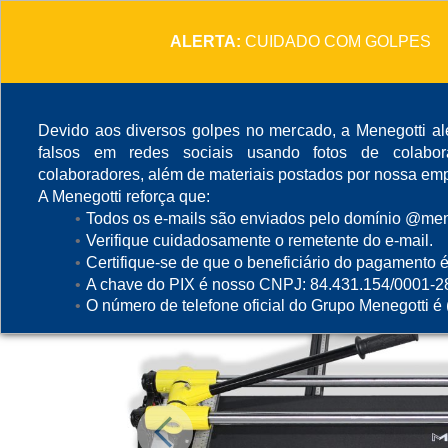
ALERTA:
CUIDADO COM GOLPES
Devido aos diversos golpes no mercado, a Menegotti ale
falsos em redes sociais usando fotos de colabo
colaboradores, além de materiais postados por nossa emp
A Menegotti reforça que:
Todos os e-mails são enviados pelo domínio @mene
Verifique cuidadosamente o remetente do e-mail.
Certifique-se de que o beneficiário do pagamento é
A chave do PIX é nosso CNPJ: 84.431.154/0001-2
O número de telefone oficial do Grupo Menegotti é
Previous