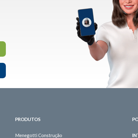
PRODUTOS
PO
Menegotti Construção
I