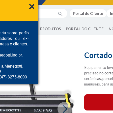
Portal do Cliente
I
QUEM SOMOS
PRODUTOS
PORTAL DO CLIENTE
N
rta sobre perfis
radores ou ex-
resa e clientes.
Cortado
gotti.ind.br.
 a Menegotti.
Equipamento leve
8.
precisão no cort
 (47) 3275-8000
cerâmicas, porce
manuseio, para u
Next