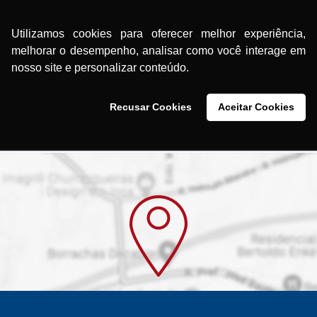
a
Rodízio de
INVERCAMBIÁVEL
00W
Movimentação da
Utilizamos cookies para oferecer melhor experiência,
Alisadora de Concreto
melhorar o desempenho, analisar como você interage em
MAC36 e MAC46
nosso site e personalizar conteúdo.
Recusar Cookies
Aceitar Cookies