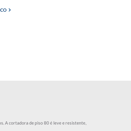
ICO
. A cortadora de piso 80 é leve e resistente,