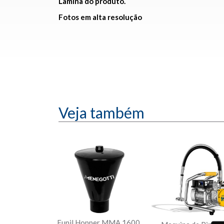
Lâmina do produto.
Fotos em alta resolução
Veja também
Funil Hopper MMA 1600