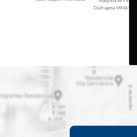
Maquina de Pintur
Diafragma MMA16