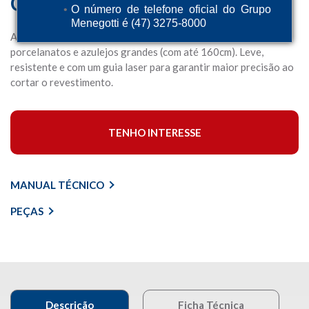
Cortador Manual MCP160
O número de telefone oficial do Grupo
Menegotti é (47) 3275-8000
A MCP 160 é ideal para corte de revestimentos cerâmicos,
porcelanatos e azulejos grandes (com até 160cm). Leve,
resistente e com um guia laser para garantir maior precisão ao
cortar o revestimento.
TENHO INTERESSE
MANUAL TÉCNICO
PEÇAS
Descrição
Ficha Técnica