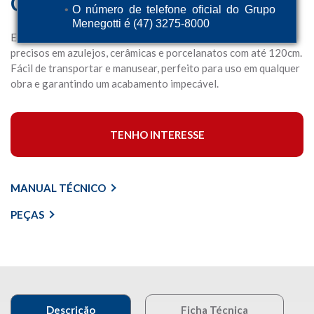
Cortador Manual MCP120
O número de telefone oficial do Grupo
Menegotti é (47) 3275-8000
Equipamento leve e robusto com guia laser, ideal para cortes
precisos em azulejos, cerâmicas e porcelanatos com até 120cm.
Fácil de transportar e manusear, perfeito para uso em qualquer
obra e garantindo um acabamento impecável.
TENHO INTERESSE
MANUAL TÉCNICO
PEÇAS
Descrição
Ficha Técnica