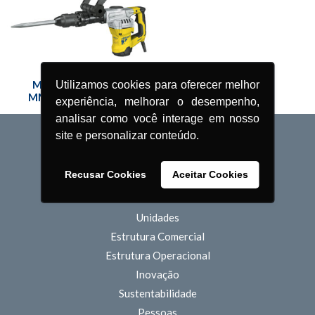
Martelo Rompedor
Utilizamos cookies para oferecer melhor
MMR1300 – 15J 8KG
experiência, melhorar o desempenho,
analisar como você interage em nosso
site e personalizar conteúdo.
QUEM SOMOS
Recusar Cookies
Aceitar Cookies
O Grupo Menegotti
História
Unidades
Estrutura Comercial
Estrutura Operacional
Inovação
Sustentabilidade
Pessoas