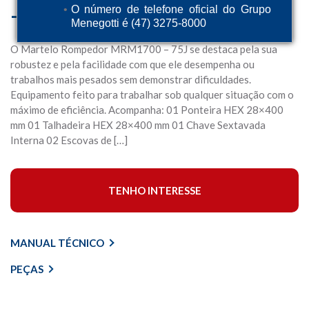
– 75J 18KG
O número de telefone oficial do Grupo
Menegotti é (47) 3275-8000
O Martelo Rompedor MRM1700 – 75J se destaca pela sua
robustez e pela facilidade com que ele desempenha ou
trabalhos mais pesados sem demonstrar dificuldades.
Equipamento feito para trabalhar sob qualquer situação com o
máximo de eficiência. Acompanha: 01 Ponteira HEX 28×400
mm 01 Talhadeira HEX 28×400 mm 01 Chave Sextavada
Interna 02 Escovas de […]
TENHO INTERESSE
MANUAL TÉCNICO
PEÇAS