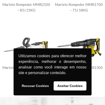
Martelo Rompedor MMR2100
Martelo Rompedor MMR1700
– 85J 23KG
– 75J 18KG
Utilizamos cookies para oferecer melhor
experiência, melhorar o desempenho,
analisar como você interage em nosso
Martelo Rompedor MMR1700
Martelo Rompedor MMR1300
site e personalizar conteúdo.
– 45J 12KG
– 15J 6KG
Recusar Cookies
Aceitar Cookies