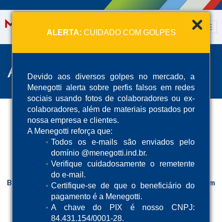
ALERTA:
CUIDADO COM GOLPES
Abrasivos
Devido aos diversos golpes no mercado, a
Menegotti alerta sobre perfis falsos em redes
sociais usando fotos de colaboradores ou ex-
colaboradores, além de materiais postados por
nossa empresa e clientes.
A Menegotti reforça que:
Todos os e-mails são enviados pelo
domínio @menegotti.ind.br.
Verifique cuidadosamente o remetente
do e-mail.
Broca SDS PLUS 10 x 160mm
Broca SDS PLUS 10 x 210mm
Certifique-se de que o beneficiário do
pagamento é a Menegotti.
A chave do PIX é nosso CNPJ:
84.431.154/0001-28.