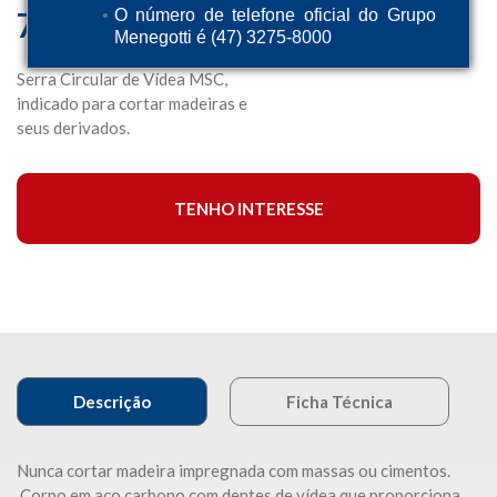
7.1/4″ x 24D
O número de telefone oficial do Grupo
Menegotti é (47) 3275-8000
Serra Circular de Vídea MSC,
indicado para cortar madeiras e
seus derivados.
TENHO INTERESSE
Descrição
Ficha Técnica
Nunca cortar madeira impregnada com massas ou cimentos.
Corpo em aço carbono,com dentes de vídea que proporciona