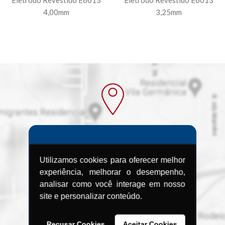
4,00mm
3,25mm
Procurando uma
Utilizamos cookies para oferecer melhor
Assistência
experiência, melhorar o desempenho,
analisar como você interage em nosso
Técnica?
site e personalizar conteúdo.
Encontre a Assistência Técnica
Recusar Cookies
Aceitar Cookies