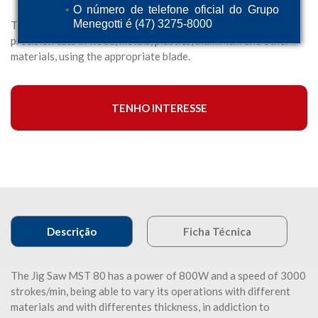
O número de telefone oficial do Grupo
Menegotti é (47) 3275-8000
The Menegotti Jig Saw is the ideal electric tool to make
precision cuts in wood, metals, plastics, aluminium and other
materials, using the appropriate blade.
TENHO INTERESSE
Descrição
Ficha Técnica
The Jig Saw MST 80 has a power of 800W and a speed of 3000
strokes/min, being able to vary its operations with different
materials and with differentes thickness, in addiction to