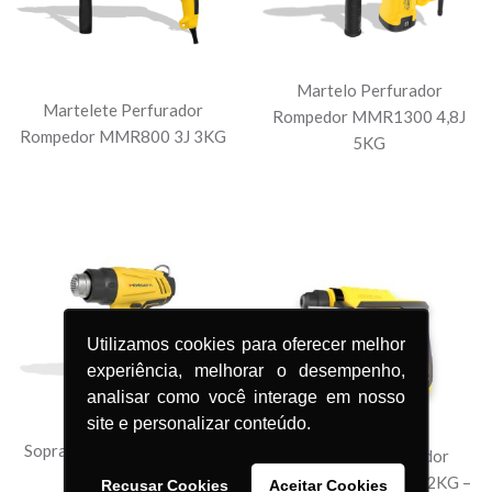
Martelo Perfurador
Martelete Perfurador
Rompedor MMR1300 4,8J
Rompedor MMR800 3J 3KG
5KG
Utilizamos cookies para oferecer melhor
experiência, melhorar o desempenho,
analisar como você interage em nosso
site e personalizar conteúdo.
Soprador Térmico MTI 20V
Martelete Perfurador
Intercambiável
Rompedor MAI 2,2J – 2KG –
Recusar Cookies
Aceitar Cookies