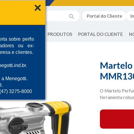
Portal do Cliente
I
QUEM SOMOS
PRODUTOS
PORTAL DO CLIENTE
N
rta sobre perfis
radores ou ex-
resa e clientes.
Martelo
gotti.ind.br.
MMR130
 a Menegotti.
8.
O Martelo Perfu
 (47) 3275-8000
ferramenta robust