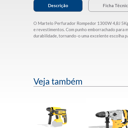
Descrição
Ficha Técni
O Martelo Perfurador Rompedor 1300W 4,8J 5Kg é u
e revestimentos. Com punho emborrachado para mai
durabilidade, tornando-o uma excelente escolha pa
Veja também