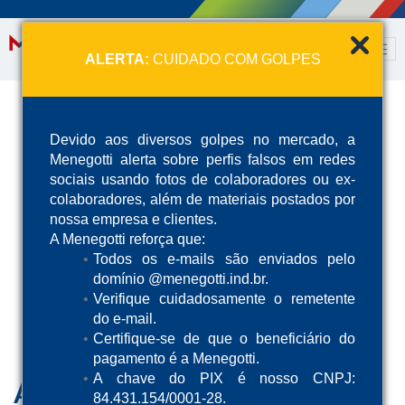
ALERTA:
CUIDADO COM GOLPES
Devido aos diversos golpes no mercado, a
Menegotti alerta sobre perfis falsos em redes
sociais usando fotos de colaboradores ou ex-
colaboradores, além de materiais postados por
nossa empresa e clientes.
A Menegotti reforça que:
Todos os e-mails são enviados pelo
domínio @menegotti.ind.br.
Verifique cuidadosamente o remetente
do e-mail.
Certifique-se de que o beneficiário do
pagamento é a Menegotti.
A chave do PIX é nosso CNPJ:
Anvil
84.431.154/0001-28.