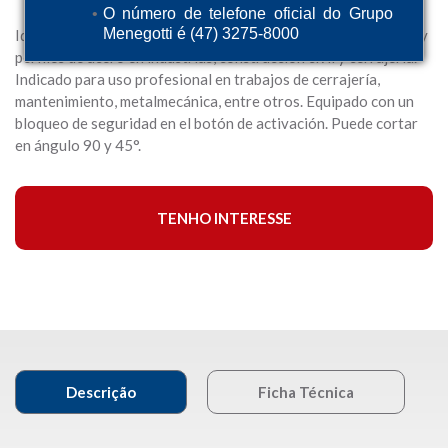
O número de telefone oficial do Grupo
Menegotti é (47) 3275-8000
Ideal para el corte de materiales ferrosos como barras, tubos y
perfiles de acero en industrias, construcción civil y cerrajería.
Indicado para uso profesional en trabajos de cerrajería,
mantenimiento, metalmecánica, entre otros. Equipado con un
bloqueo de seguridad en el botón de activación. Puede cortar
en ángulo 90 y 45°.
TENHO INTERESSE
Descrição
Ficha Técnica