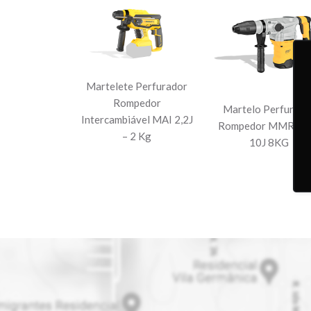
Martelete Perfurador
Rompedor
Martelo Perfurado
Intercambiável MAI 2,2J
Rompedor MMR16
– 2 Kg
10J 8KG