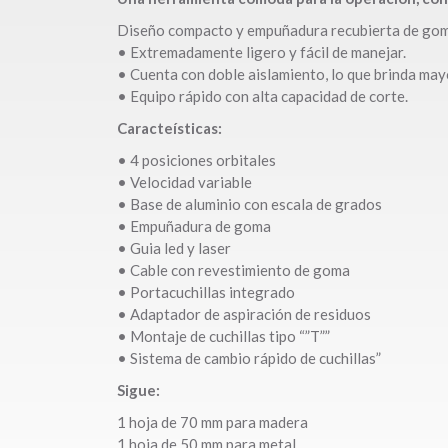
Diseño compacto y empuñadura recubierta de gom
• Extremadamente ligero y fácil de manejar.
• Cuenta con doble aislamiento, lo que brinda may
• Equipo rápido con alta capacidad de corte.
Caracteísticas:
• 4 posiciones orbitales
• Velocidad variable
• Base de aluminio con escala de grados
• Empuñadura de goma
• Guia led y laser
• Cable con revestimiento de goma
• Portacuchillas integrado
• Adaptador de aspiración de residuos
• Montaje de cuchillas tipo “”T””
• Sistema de cambio rápido de cuchillas”
Sigue:
1 hoja de 70 mm para madera
1 hoja de 50 mm para metal