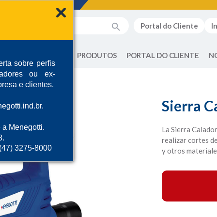
Portal do Cliente
I
QUEM SOMOS
PRODUTOS
PORTAL DO CLIENTE
N
rta sobre perfis
radores ou ex-
resa e clientes.
Sierra 
gotti.ind.br.
 a Menegotti.
La Sierra Calador
8.
realizar cortes d
 (47) 3275-8000
y otros materiale