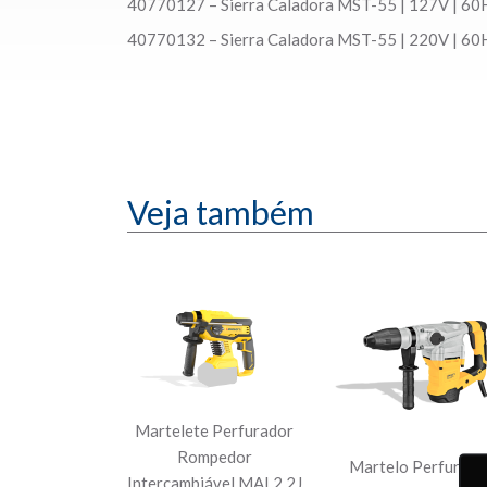
40770127 – Sierra Caladora MST-55 | 127V | 6
40770132 – Sierra Caladora MST-55 | 220V | 6
Veja também
Martelete Perfurador
Rompedor
Martelo Perfurado
Intercambiável MAI 2,2J