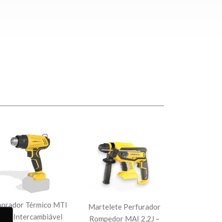
oprador Térmico MTI
Martelete Perfurador
20V Intercambiável
Rompedor MAI 2,2J –