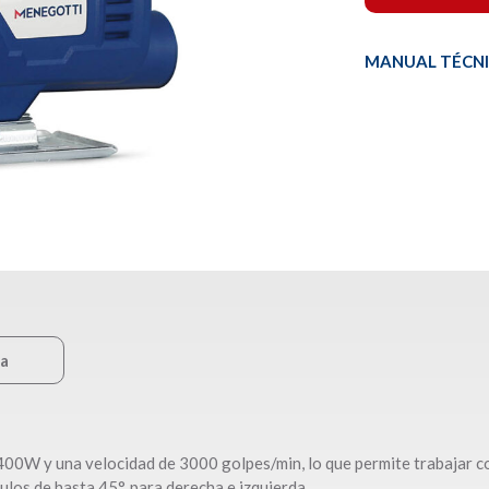
MANUAL TÉCN
ca
00W y una velocidad de 3000 golpes/min, lo que permite trabajar co
los de hasta 45°, para derecha e izquierda.