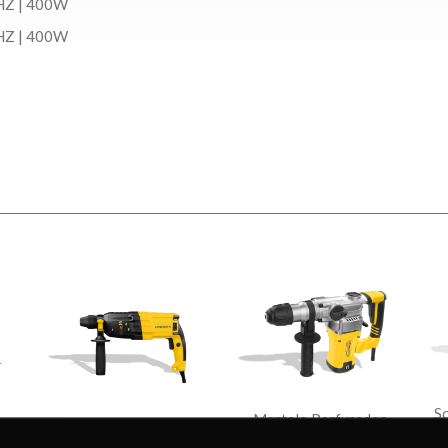
0HZ | 400W
0HZ | 400W
S
Martelo Perfurador
r
Martelete Perfurador
Rompedor MMR1300