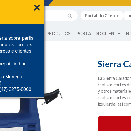
Portal do Cliente
I
QUEM SOMOS
PRODUTOS
PORTAL DO CLIENTE
N
rta sobre perfis
radores ou ex-
resa e clientes.
Sierra 
gotti.ind.br.
 a Menegotti.
La Sierra Calador
8.
realizar cortes d
 (47) 3275-8000
y otros materiale
realizar cortes e
izquierda, así co