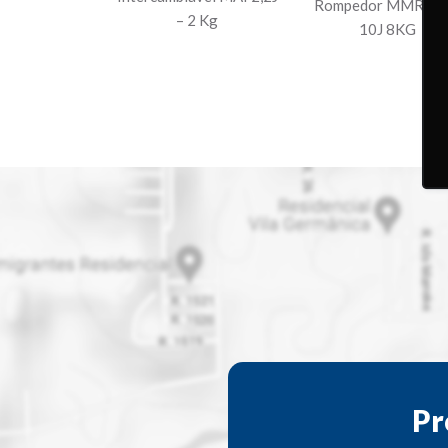
Rompedor MMR16
– 2 Kg
10J 8KG
Pr