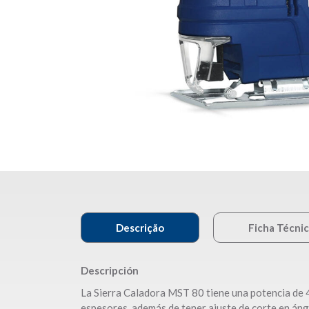
Descrição
Ficha Técni
Descripción
La Sierra Caladora MST 80 tiene una potencia de 4
espesores, además de tener ajuste de corte en ángu