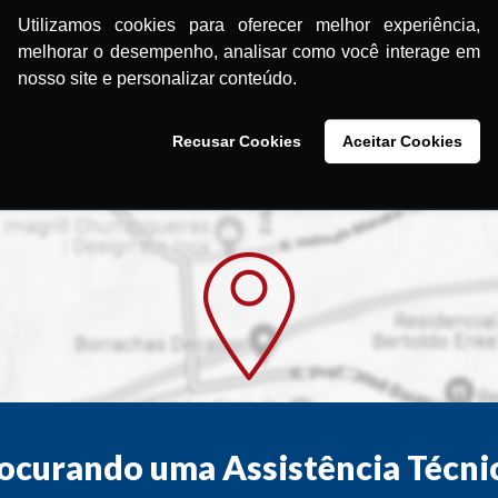
00
Rompedor MMR800 3J
4,8J 5KG
Utilizamos cookies para oferecer melhor experiência,
3KG
melhorar o desempenho, analisar como você interage em
nosso site e personalizar conteúdo.
Recusar Cookies
Aceitar Cookies
ocurando uma Assistência Técni