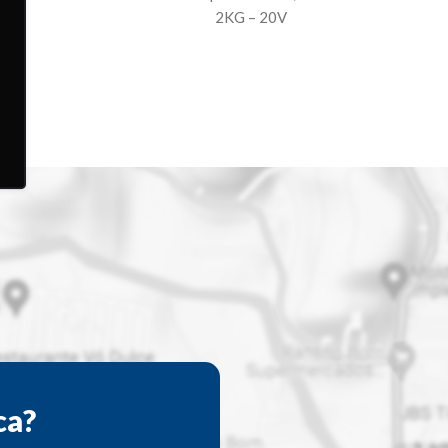
2KG – 20V
ca?