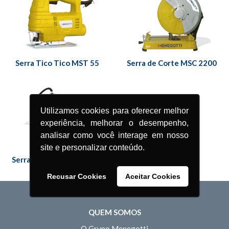
Serra Tico Tico MST 55
Serra de Corte MSC 2200
Utilizamos cookies para oferecer melhor
experiência, melhorar o desempenho,
analisar como você interage em nosso
site e personalizar conteúdo.
Serra Circular de Bancada
MMC 1800
Recusar Cookies
Aceitar Cookies
QUEM SOMOS
O Grupo Menegotti