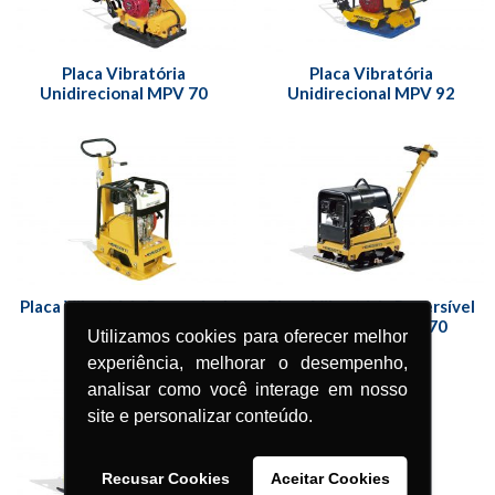
Placa Vibratória
Placa Vibratória
Unidirecional MPV 70
Unidirecional MPV 92
Placa Vibratória Reversível
Placa Vibratória Reversível
MPR 160
Hidráulica MPH 170
Utilizamos cookies para oferecer melhor
experiência, melhorar o desempenho,
analisar como você interage em nosso
site e personalizar conteúdo.
Recusar Cookies
Aceitar Cookies