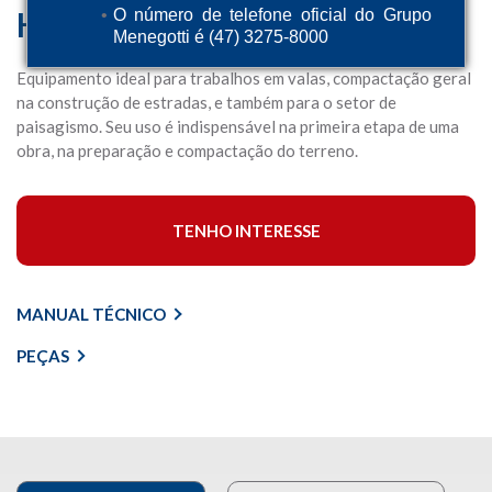
Hidráulica MPH 170
O número de telefone oficial do Grupo
Menegotti é (47) 3275-8000
Equipamento ideal para trabalhos em valas, compactação geral
na construção de estradas, e também para o setor de
paisagismo. Seu uso é indispensável na primeira etapa de uma
obra, na preparação e compactação do terreno.
TENHO INTERESSE
MANUAL TÉCNICO
PEÇAS