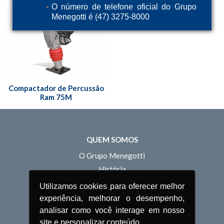
O número de telefone oficial do Grupo
Menegotti é (47) 3275-8000
Compactador de Percussão
Ram 75M
QUEM SOMOS
O Grupo Menegotti
História
Unidades
Utilizamos cookies para oferecer melhor
Estrutura Comercial
experiência, melhorar o desempenho,
Estrutura Operacional
analisar como você interage em nosso
site e personalizar conteúdo.
Inovação