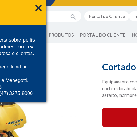
Portal do Cliente
I
QUEM SOMOS
PRODUTOS
PORTAL DO CLIENTE
N
rta sobre perfis
radores ou ex-
resa e clientes.
Cortado
gotti.ind.br.
 a Menegotti.
Equipamento comp
8.
corte e durabilid
 (47) 3275-8000
asfalto, mármore,