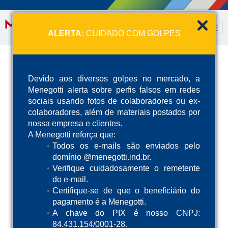
ALERTA:
CUIDADO COM GOLPES
Devido aos diversos golpes no mercado, a
Menegotti alerta sobre perfis falsos em redes
sociais usando fotos de colaboradores ou ex-
colaboradores, além de materiais postados por
nossa empresa e clientes.
A Menegotti reforça que:
Todos os e-mails são enviados pelo
domínio @menegotti.ind.br.
Verifique cuidadosamente o remetente
do e-mail.
Certifique-se de que o beneficiário do
pagamento é a Menegotti.
A chave do PIX é nosso CNPJ:
84.431.154/0001-28.