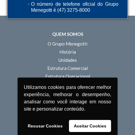
Aspirador Industrial MAP
Aspirador Industrial MAP
O número de telefone oficial do Grupo
70L
30L
Menegotti é (47) 3275-8000
QUEM SOMOS
O Grupo Menegotti
História
Unidades
Estrutura Comercial
Estrutura Operacional
Inovação
Utilizamos cookies para oferecer melhor
Sustentabilidade
experiência, melhorar o desempenho,
Pessoas
analisar como você interage em nosso
site e personalizar conteúdo.
POLÍTICA DE PRIVACIDADE
TERMOS DE USO
Recusar Cookies
Aceitar Cookies