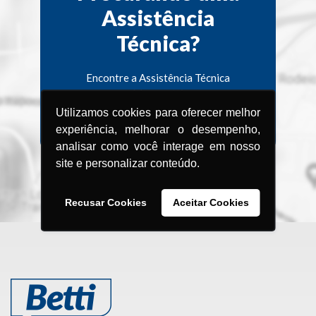
Assistência
Técnica?
Encontre a Assistência Técnica
Menegotti
mais próxima de você.
Utilizamos cookies para oferecer melhor
experiência, melhorar o desempenho,
analisar como você interage em nosso
site e personalizar conteúdo.
BRASIL
Recusar Cookies
Aceitar Cookies