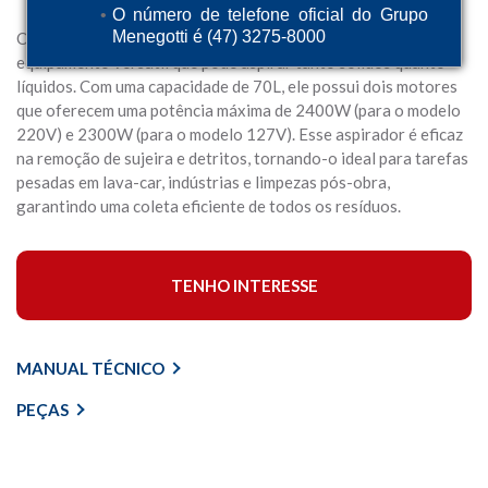
O número de telefone oficial do Grupo
Menegotti é (47) 3275-8000
O Aspirador Industrial Profissional MAP 70L é um
equipamento versátil que pode aspirar tanto sólidos quanto
líquidos. Com uma capacidade de 70L, ele possui dois motores
que oferecem uma potência máxima de 2400W (para o modelo
220V) e 2300W (para o modelo 127V). Esse aspirador é eficaz
na remoção de sujeira e detritos, tornando-o ideal para tarefas
pesadas em lava-car, indústrias e limpezas pós-obra,
garantindo uma coleta eficiente de todos os resíduos.
TENHO INTERESSE
MANUAL TÉCNICO
PEÇAS