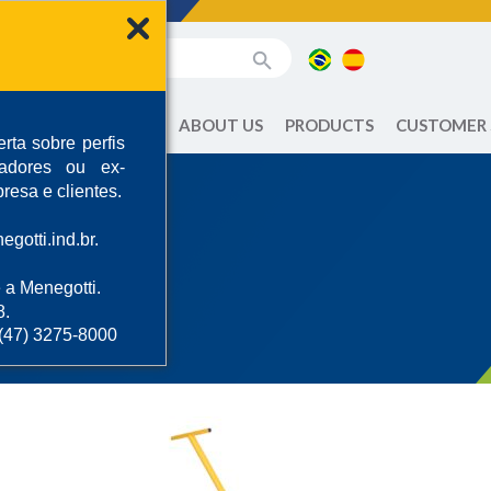
ABOUT US
PRODUCTS
CUSTOMER
rta sobre perfis
radores ou ex-
resa e clientes.
gotti.ind.br.
 liters
 a Menegotti.
8.
 (47) 3275-8000