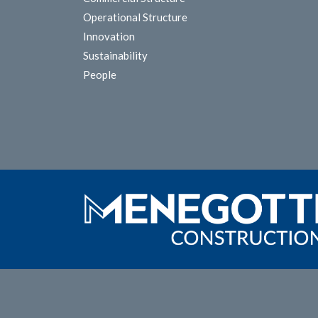
Operational Structure
Innovation
Sustainability
People