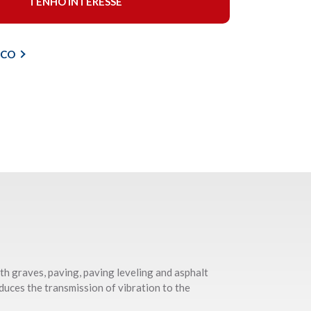
TENHO INTERESSE
ICO
th graves, paving, paving leveling and asphalt
duces the transmission of vibration to the