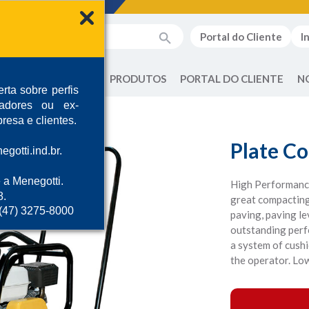
Portal do Cliente
I
QUEM SOMOS
PRODUTOS
PORTAL DO CLIENTE
N
rta sobre perfis
radores ou ex-
resa e clientes.
Plate C
gotti.ind.br.
 a Menegotti.
High Performance
8.
great compacting 
 (47) 3275-8000
paving, paving le
outstanding perf
a system of cushi
the operator. Lo