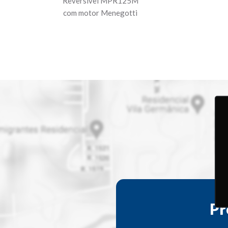
Reversível MPR125M
com motor Menegotti
Pr