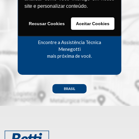
Procurando uma
site e personalizar conteúdo.
Assistência
Recusar Cookies
Aceitar Cookies
Técnica?
Encontre a Assistência Técnica
Menegotti
mais próxima de você.
BRASIL