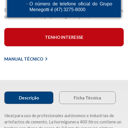
O número de telefone oficial do Grupo
Menegotti é (47) 3275-8000
Es un equipo proyectado para capacidad de producción variada,
que atiende obras de pequeño a grande porte.
TENHO INTERESSE
MANUAL TÉCNICO
Descrição
Ficha Técnica
Ideal para uso de profesionales autónomos e industrias de
artefactos de cemento. La hormigonera 400 litros contiene un
tambor con chapa de acero de 2,0 mm de espesura, pintura