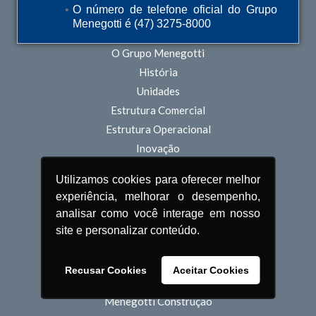
O número de telefone oficial do Grupo
Menegotti é (47) 3275-8000
QUEM SOMOS
O Grupo Menegotti
História
Unidades
Estrutura Comercial
Estrutura Operacional
Inovação
Sustentabilidade
Utilizamos cookies para oferecer melhor
Pessoas
experiência, melhorar o desempenho,
analisar como você interage em nosso
POLÍTICA DE PRIVACIDADE
site e personalizar conteúdo.
TERMOS DE USO
Recusar Cookies
Aceitar Cookies
PRODUTOS
Menegotti Construção