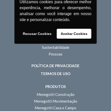
Utilizamos cookies para oferecer melhor
O Grupo Menegotti
experiência, melhorar o desempenho,
História
analisar como você interage em nosso
site e personalizar conteúdo.
Unidades
Estrutura Comercial
Estrutura Operacional
Recusar Cookies
Aceitar Cookies
Inovação
Sustentabilidade
Pessoas
POLÍTICA DE PRIVACIDADE
TERMOS DE USO
PRODUTOS
Menegotti Construção
Menegotti Movimentação
Menegotti Casa e Campo