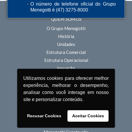
O número de telefone oficial do Grupo
Menegotti é (47) 3275-8000
QUEM SOMOS
O Grupo Menegotti
História
Unidades
Estrutura Comercial
Estrutura Operacional
Inovação
Sustentabilidade
Utilizamos cookies para oferecer melhor
Pessoas
experiência, melhorar o desempenho,
analisar como você interage em nosso
POLÍTICA DE PRIVACIDADE
site e personalizar conteúdo.
TERMOS DE USO
Recusar Cookies
Aceitar Cookies
PRODUTOS
Menegotti Construção