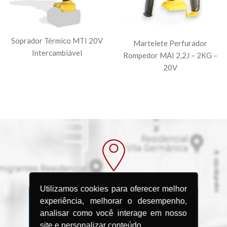
Soprador Térmico MTI 20V
Martelete Perfurador
Intercambiável
Rompedor MAI 2,2J – 2KG –
20V
Utilizamos cookies para oferecer melhor
experiência, melhorar o desempenho,
Procurando uma
analisar como você interage em nosso
site e personalizar conteúdo.