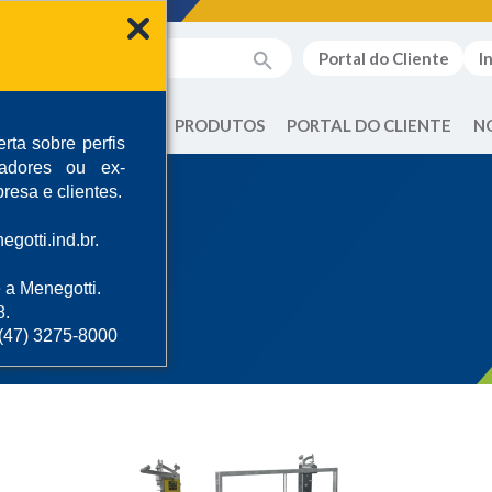
Portal do Cliente
I
QUEM SOMOS
PRODUTOS
PORTAL DO CLIENTE
N
rta sobre perfis
radores ou ex-
resa e clientes.
gotti.ind.br.
ncim
 a Menegotti.
8.
 (47) 3275-8000