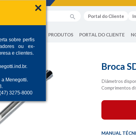
Portal do Cliente
I
QUEM SOMOS
PRODUTOS
PORTAL DO CLIENTE
N
rta sobre perfis
radores ou ex-
resa e clientes.
Broca S
gotti.ind.br.
 a Menegotti.
Diâmetros disponí
8.
Comprimentos di
 (47) 3275-8000
MANUAL TÉCN