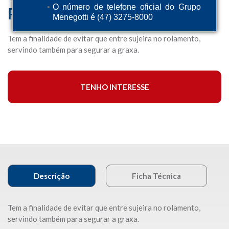
O número de telefone oficial do Grupo
Prime / Rental / Rental Max
Menegotti é (47) 3275-8000
Tem a finalidade de evitar que entre sujeira no rolamento,
servindo também para segurar a graxa.
TENHO INTERESSE
Descrição
Ficha Técnica
Tem a finalidade de evitar que entre sujeira no rolamento,
servindo também para segurar a graxa.