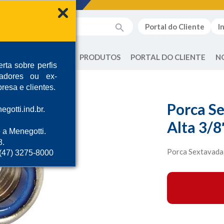
Portal do Cliente
I
QUEM SOMOS
PRODUTOS
PORTAL DO CLIENTE
N
rta sobre perfis
radores ou ex-
resa e clientes.
Porca S
gotti.ind.br.
Alta 3/8
 a Menegotti.
8.
Porca Sextavada
 (47) 3275-8000