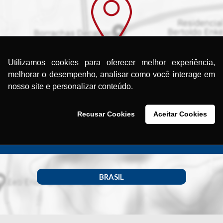
Utilizamos cookies para oferecer melhor experiência,
melhorar o desempenho, analisar como você interage em
ocurando uma Assistência Técni
nosso site e personalizar conteúdo.
Encontre a Assistência Técnica Menegotti
Recusar Cookies
Aceitar Cookies
mais próxima de você.
BRASIL