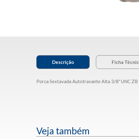
Descrição
Ficha Técni
Porca Sextavada Autotravante Alta 3/8″ UNC ZB
Veja também