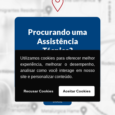
Procurando uma
Assistência
Técnica?
Utilizamos cookies para oferecer melhor
Encontre a Assistência Técnica
experiência, melhorar o desempenho,
Menegotti
analisar como você interage em nosso
mais próxima de você.
site e personalizar conteúdo.
Recusar Cookies
Aceitar Cookies
BRASIL