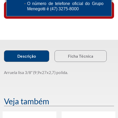
O número de telefone oficial do Grupo
Menegotti é (47) 3275-8000
TENHO INTERESSE
Descrição
Ficha Técnica
Arruela lisa 3/8″ (9,9x27x2,7) polida.
Veja também