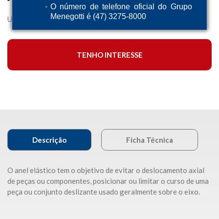
O número de telefone oficial do Grupo
Menegotti é (47) 3275-8000
Utilizado em todos os modelos de betoneira Menegotti
TENHO INTERESSE
Descrição
Ficha Técnica
O anel elástico tem o objetivo de evitar o deslocamento axial
de peças ou componentes, posicionar ou limitar o curso de uma
peça ou conjunto deslizante usado geralmente sobre o eixo.