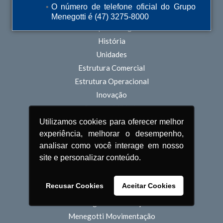
O número de telefone oficial do Grupo
QUEM SOMOS
Menegotti é (47) 3275-8000
O Grupo Menegotti
História
Unidades
Estrutura Comercial
Estrutura Operacional
Inovação
Sustentabilidade
Pessoas
Utilizamos cookies para oferecer melhor
experiência, melhorar o desempenho,
POLÍTICA DE PRIVACIDADE
analisar como você interage em nosso
site e personalizar conteúdo.
TERMOS DE USO
Recusar Cookies
Aceitar Cookies
PRODUTOS
Menegotti Construção
Menegotti Movimentação