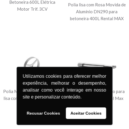
Betoneira 600L Elétrica
Polia lisa com Rosa Movida de
Motor Trif. 3CV
Alumínio DN290 para
betoneira 400L Rental MAX
Utilizamos cookies para oferecer melhor
experiência, melhorar o desempenho,
analisar como você interage em nosso
Polia Movida Alumínio DN290
Eixo do Pinhão Roscado para
site e personalizar conteúdo.
lisa com Rosca para Betoneira
Betoneira 400L Rental Max
400L Rental
Recusar Cookies
Aceitar Cookies