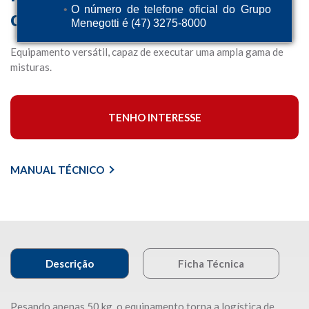
O número de telefone oficial do Grupo
com Tambor de Polímero
Menegotti é (47) 3275-8000
Equipamento versátil, capaz de executar uma ampla gama de
misturas.
TENHO INTERESSE
MANUAL TÉCNICO
Descrição
Ficha Técnica
Pesando apenas 50 kg, o equipamento torna a logística de