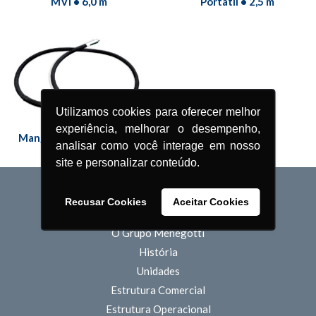
MVI • 6,0 m
Portátil • 2,5 m
Utilizamos cookies para oferecer melhor
experiência, melhorar o desempenho,
Mangote do Vibrador de
analisar como você interage em nosso
Alta Rotação
site e personalizar conteúdo.
Recusar Cookies
Aceitar Cookies
QUEM SOMOS
O Grupo Menegotti
História
Unidades
Estrutura Comercial
Estrutura Operacional