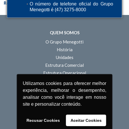
Regua Vibratoria Niveladora
Régua Vibratória MRN
O número de telefone oficial do Grupo
MCD 1,8m
Menegotti é (47) 3275-8000
QUEM SOMOS
O Grupo Menegotti
História
Unidades
Estrutura Comercial
Estrutura Operacional
Inovação
Utilizamos cookies para oferecer melhor
Sustentabilidade
experiência, melhorar o desempenho,
Pessoas
analisar como você interage em nosso
site e personalizar conteúdo.
POLÍTICA DE PRIVACIDADE
TERMOS DE USO
Recusar Cookies
Aceitar Cookies