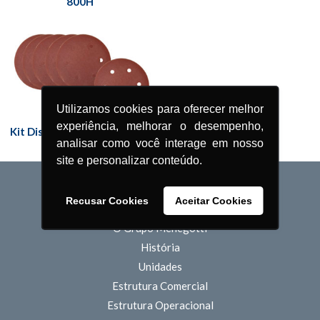
800H
Utilizamos cookies para oferecer melhor
experiência, melhorar o desempenho,
Kit Disco de Lixa 225 mm • 6
analisar como você interage em nosso
Furos
site e personalizar conteúdo.
Recusar Cookies
Aceitar Cookies
QUEM SOMOS
O Grupo Menegotti
História
Unidades
Estrutura Comercial
Estrutura Operacional