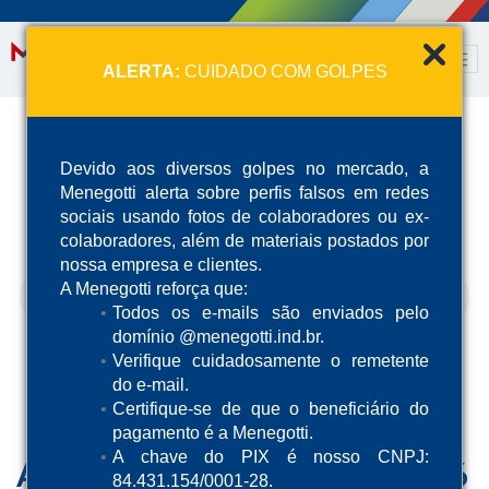
ALERTA:
CUIDADO COM GOLPES
Devido aos diversos golpes no mercado, a
Menegotti alerta sobre perfis falsos em redes
sociais usando fotos de colaboradores ou ex-
colaboradores, além de materiais postados por
nossa empresa e clientes.
A Menegotti reforça que:
Todos os e-mails são enviados pelo
domínio @menegotti.ind.br.
Verifique cuidadosamente o remetente
Previous
Next
do e-mail.
Certifique-se de que o beneficiário do
pagamento é a Menegotti.
A chave do PIX é nosso CNPJ:
84.431.154/0001-28.