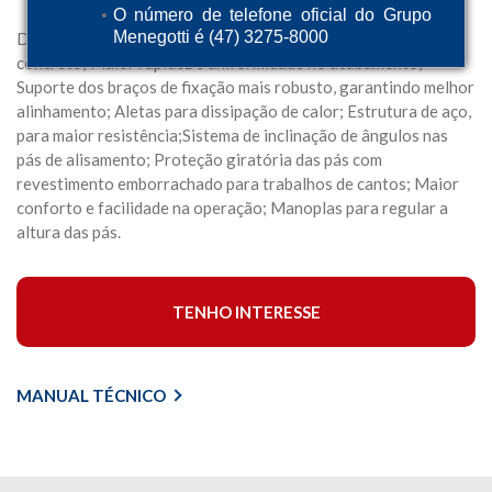
O número de telefone oficial do Grupo
Menegotti é (47) 3275-8000
Alisadora de Concreto MAC 36
Desenvolvido para alisamento e acabamento em pisos de
concreto; Maior rapidez e uniformidade no acabamento;
Suporte dos braços de fixação mais robusto, garantindo melhor
alinhamento; Aletas para dissipação de calor; Estrutura de aço,
para maior resistência;Sistema de inclinação de ângulos nas
pás de alisamento; Proteção giratória das pás com
revestimento emborrachado para trabalhos de cantos; Maior
conforto e facilidade na operação; Manoplas para regular a
altura das pás.
TENHO INTERESSE