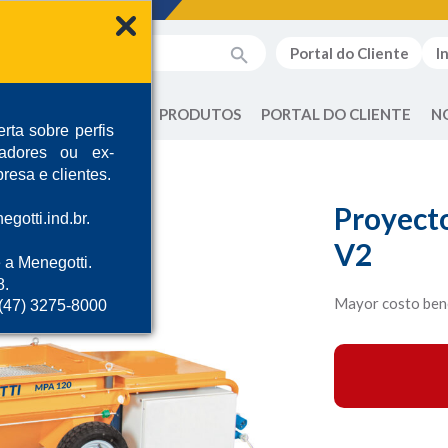
Portal do Cliente
I
QUEM SOMOS
PRODUTOS
PORTAL DO CLIENTE
N
rta sobre perfis
radores ou ex-
resa e clientes.
Proyect
gotti.ind.br.
V2
 a Menegotti.
8.
Mayor costo bene
 (47) 3275-8000