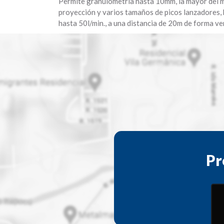
Permite granulometría hasta 10mm, la mayor del m
proyección y varios tamaños de picos lanzadores,
hasta 50l/min., a una distancia de 20m de forma ve
Pr