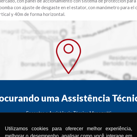
ercado, con panel de accionamiento con sistema de protección para
 bomba con ajuste de desgaste en el estator, con manómetro para el 
rtical y 40m de forma horizontal.
ocurando uma Assistência Técni
Encontre a Assistência Técnica Menegotti
mais próxima de você.
Utilizamos cookies para oferecer melhor experiência,
melhorar o desempenho, analisar como você interage em