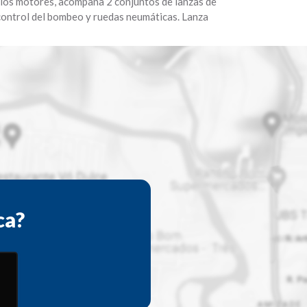
 los motores, acompaña 2 conjuntos de lanzas de
control del bombeo y ruedas neumáticas. Lanza
ca?