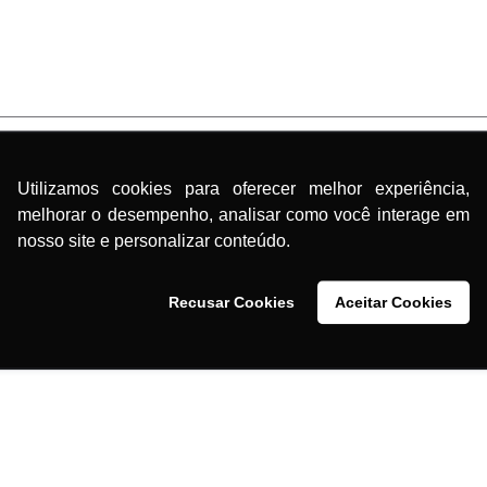
Utilizamos cookies para oferecer melhor experiência,
melhorar o desempenho, analisar como você interage em
nosso site e personalizar conteúdo.
Bico Aspersor para
M
Recusar Cookies
Aceitar Cookies
a
Máquina de Pintura
MMA900
0
Airless MMA PRO 1000