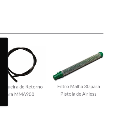
Filtro Malha 30 para
angueira de Retorno
Pistola de Airless
para MMA900