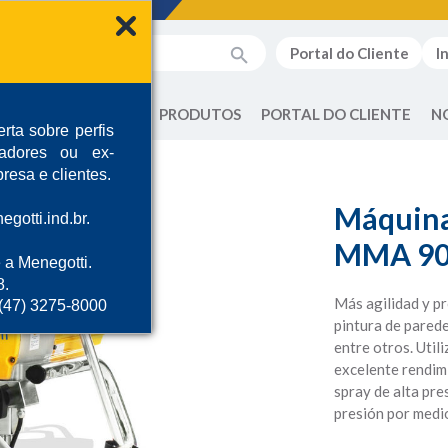
Portal do Cliente
I
QUEM SOMOS
PRODUTOS
PORTAL DO CLIENTE
N
rta sobre perfis
radores ou ex-
resa e clientes.
Máquina 
gotti.ind.br.
MMA 9
 a Menegotti.
8.
Más agilidad y pr
 (47) 3275-8000
pintura de paredes
entre otros. Util
excelente rendim
spray de alta pre
presión por medi