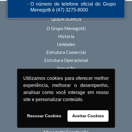
O número de telefone oficial do Grupo
Menegotti é (47) 3275-8000
QUEM SOMOS
O Grupo Menegotti
História
Unidades
Estrutura Comercial
Estrutura Operacional
Inovação
Sustentabilidade
Utilizamos cookies para oferecer melhor
Pessoas
experiência, melhorar o desempenho,
analisar como você interage em nosso
POLÍTICA DE PRIVACIDADE
site e personalizar conteúdo.
TERMOS DE USO
Recusar Cookies
Aceitar Cookies
PRODUTOS
Menegotti Construção