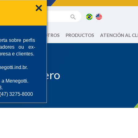
SOBRE NOSOTROS
PRODUCTOS
ATENCIÓN AL CL
rta sobre perfis
radores ou ex-
resa e clientes.
gotti.ind.br.
r de Mortero
 a Menegotti.
8.
 (47) 3275-8000