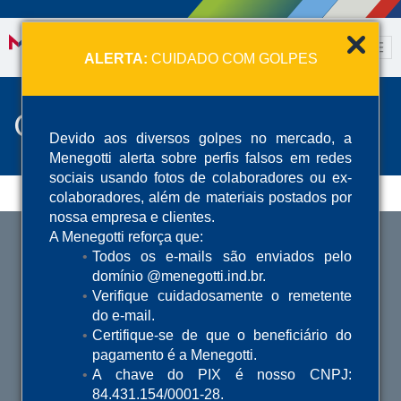
ALERTA:
CUIDADO COM GOLPES
Contacto
Devido aos diversos golpes no mercado, a
Menegotti alerta sobre perfis falsos em redes
sociais usando fotos de colaboradores ou ex-
colaboradores, além de materiais postados por
nossa empresa e clientes.
A Menegotti reforça que:
Todos os e-mails são enviados pelo
SOBRE NOSOTROS
domínio @menegotti.ind.br.
Marcas
Verifique cuidadosamente o remetente
do e-mail.
Historia
Certifique-se de que o beneficiário do
Unidades
pagamento é a Menegotti.
Estrutura Comercial
A chave do PIX é nosso CNPJ:
Estructura Operativa
84.431.154/0001-28.