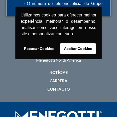
O número de telefone oficial do Grupo
Innovación
Menegotti é (47) 3275-8000
Sustentabilidad
Utilizamos cookies para oferecer melhor
Personas
experiência, melhorar o desempenho,
analisar como você interage em nosso
NUESTRAS MARCAS
site e personalizar conteúdo.
Menegotti Construcción
Menegotti Movimiento
Recusar Cookies
Aceitar Cookies
Menegotti Casa y Campo
Menegotti North America
NOTÍCIAS
CARRERA
CONTACTO