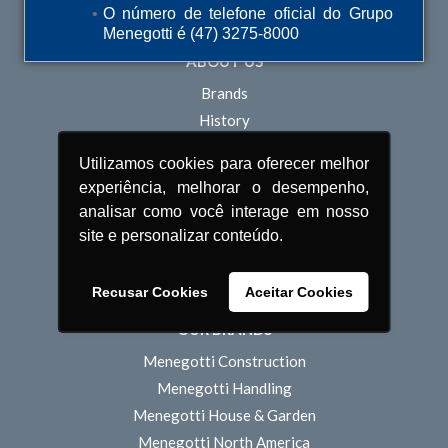
O número de telefone oficial do Grupo
Menegotti é (47) 3275-8000
ABOUT US
Brands
History
Branches
Utilizamos cookies para oferecer melhor
Commercial Structure
experiência, melhorar o desempenho,
Operational Structure
analisar como você interage em nosso
Innovation
site e personalizar conteúdo.
Sustainability
People
Recusar Cookies
Aceitar Cookies
OUR BRANDS
Menegotti Construction
Menegotti Handling
Menegotti House & Garden
Menegotti North America